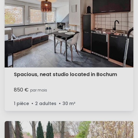
Spacious, neat studio located in Bochum
850 €
par mois
1 pièce
2 adultes
30
m²