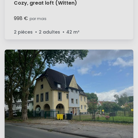
Cozy, great loft (Witten)
998 €
par mois
2 pièces
2 adultes
42
m²