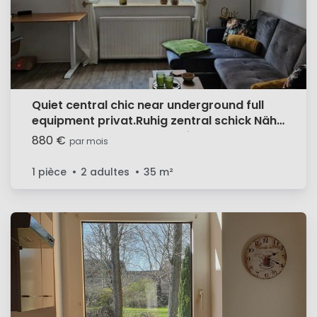
Quiet central chic near underground full
equipment privat.Ruhig zentral schick Nähe
U-Bahn Vollausstattung privat
880 €
par mois
1 pièce
2 adultes
35
m²