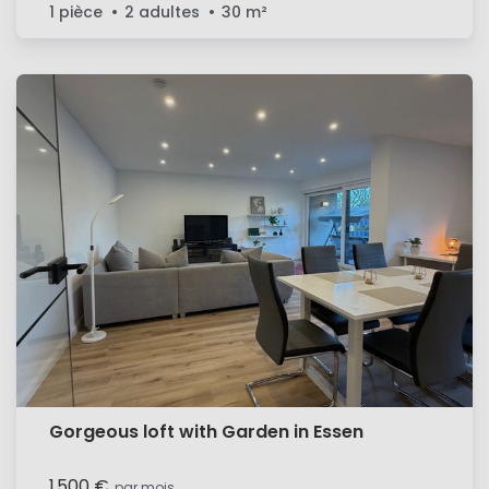
1 pièce
2 adultes
30
m²
Gorgeous loft with Garden in Essen
1 500 €
par mois