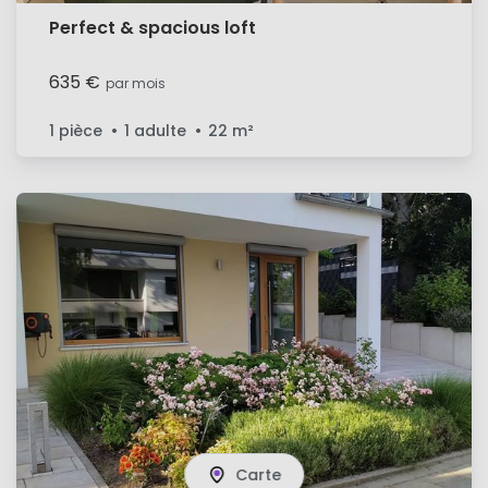
Perfect & spacious loft
635 €
par mois
1 pièce
1 adulte
22
m²
Carte