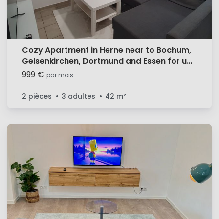
Cozy Apartment in Herne near to Bochum,
Gelsenkirchen, Dortmund and Essen for up
to 2 Guests | WiFi | Washing Machine
999 €
par mois
2 pièces
3 adultes
42
m²