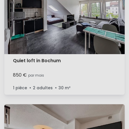
Quiet loft in Bochum
850 €
par mois
1 pièce
2 adultes
30
m²