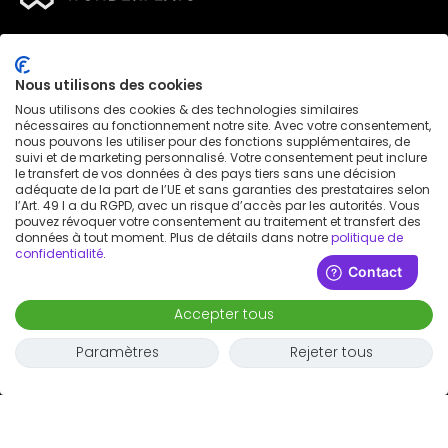
Destinations
Nous utilisons des cookies
Nous utilisons des cookies & des technologies similaires
nécessaires au fonctionnement notre site. Avec votre consentement,
Entreprise
nous pouvons les utiliser pour des fonctions supplémentaires, de
suivi et de marketing personnalisé. Votre consentement peut inclure
le transfert de vos données à des pays tiers sans une décision
adéquate de la part de l’UE et sans garanties des prestataires selon
Réseaux sociaux
l’Art. 49 I a du RGPD, avec un risque d’accès par les autorités. Vous
pouvez révoquer votre consentement au traitement et transfert des
données à tout moment. Plus de détails dans notre
politique de
confidentialité
.
Conditions générales
Accepter tous
Politique de confidentialité
Mentions légales
Paramètres
Rejeter tous
Avis de brevet
Déclaration d'accessibilité
© 2026 Wunderflats GmbH