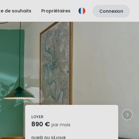
ste de souhaits
Propriétaires
Connexion
LOYER
890 €
par mois
DURÉE DU SÉJOUR