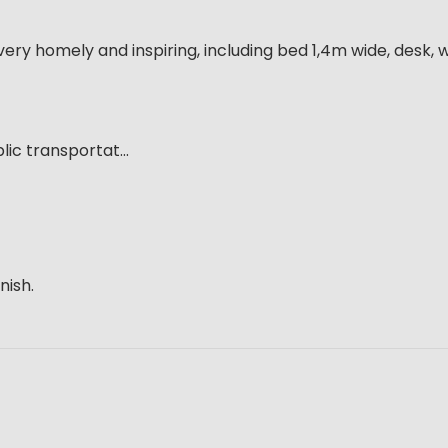
ery homely and inspiring, including bed 1,4m wide, desk, 
ic transportat...
nish.