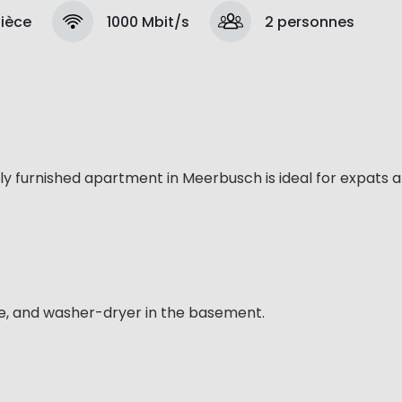
pièce
1000 Mbit/s
2 personnes
y furnished apartment in Meerbusch is ideal for expats 
ve, and washer-dryer in the basement.