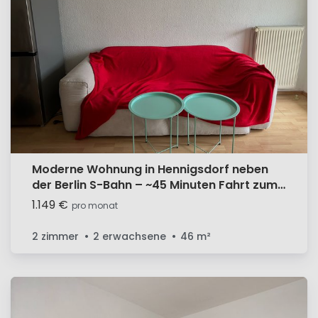
Moderne Wohnung in Hennigsdorf neben
der Berlin S-Bahn – ~45 Minuten Fahrt zum
Potsdamer Platz
1.149 €
pro monat
2 zimmer
2 erwachsene
46
m²