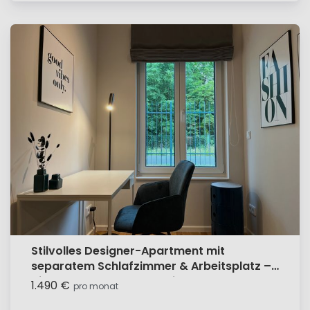
Stilvolles Designer-Apartment mit
separatem Schlafzimmer & Arbeitsplatz –
direkt am Park Sanssouci
1.490 €
pro monat