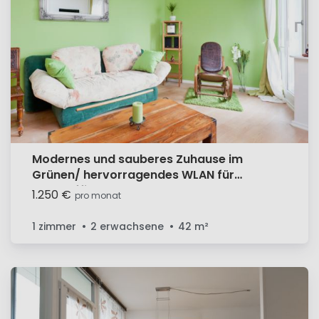
Modernes und sauberes Zuhause im
Grünen/ hervorragendes WLAN für
Homeoffice!
1.250 €
pro monat
1 zimmer
2 erwachsene
42
m²