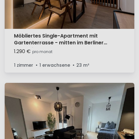
Möbliertes Single-Apartment mit
Gartenterrasse - mitten im Berliner
Szenekiez
1.290 €
pro monat
1 zimmer
1 erwachsene
23
m²