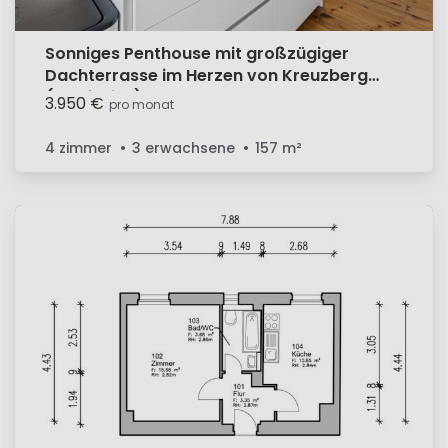
Sonniges Penthouse mit großzügiger
Dachterrasse im Herzen von Kreuzberg
(Gräfekiez)
3.950 €
pro monat
4 zimmer
3 erwachsene
157
m²