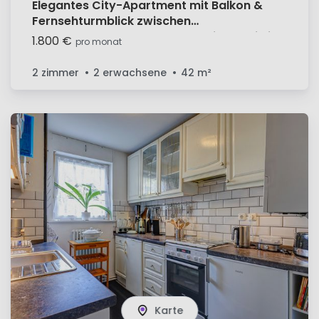
Elegantes City-Apartment mit Balkon &
Fernsehturmblick zwischen
Gendarmenmark und Checkpointcharie im
1.800 €
pro monat
Regierungsviertel
2 zimmer
2 erwachsene
42
m²
Karte