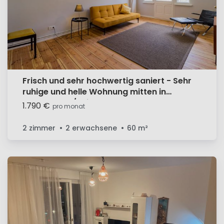
Frisch und sehr hochwertig saniert - Sehr
ruhige und helle Wohnung mitten in
Schöneberg/ Friedenau
1.790 €
pro monat
2 zimmer
2 erwachsene
60
m²