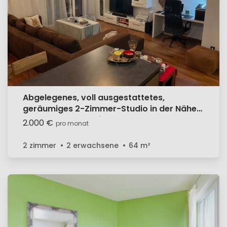
Abgelegenes, voll ausgestattetes,
geräumiges 2-Zimmer-Studio in der Nähe
des Hauptbahnhofs
2.000 €
pro monat
2 zimmer
2 erwachsene
64
m²