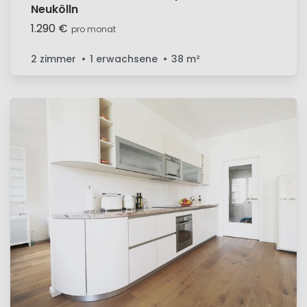
Neukölln
1.290 €
pro monat
2 zimmer
1 erwachsene
38
m²