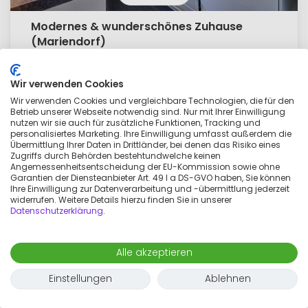
Modernes & wunderschönes Zuhause
(Mariendorf)
1.600 €
pro monat
Wir verwenden Cookies
2 zimmer
2 erwachsene
50
m²
Wir verwenden Cookies und vergleichbare Technologien, die für den
Betrieb unserer Webseite notwendig sind. Nur mit Ihrer Einwilligung
nutzen wir sie auch für zusätzliche Funktionen, Tracking und
personalisiertes Marketing. Ihre Einwilligung umfasst außerdem die
Übermittlung Ihrer Daten in Drittländer, bei denen das Risiko eines
Zugriffs durch Behörden bestehtundwelche keinen
Angemessenheitsentscheidung der EU-Kommission sowie ohne
Garantien der Diensteanbieter Art. 49 I a DS-GVO haben, Sie können
Ihre Einwilligung zur Datenverarbeitung und -übermittlung jederzeit
widerrufen. Weitere Details hierzu finden Sie in unserer
Datenschutzerklärung
.
Alle akzeptieren
Einstellungen
Ablehnen