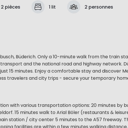
2 pièces
1 lit
2 personnes
ch, Büderich. Only a 10-minute walk from the train stat
transport and the national road and highway network. D
 just 15 minutes. Enjoy a comfortable stay and discover 
iness travelers and city trips - secure your temporary ho
on with various transportation options: 20 minutes by b
dorf. 15 minutes walk to Arial Böler (restaurants & leisur
 main station / city center 5 minutes to the A57 freeway. T
pping facilities are within a few minutes walking distance.