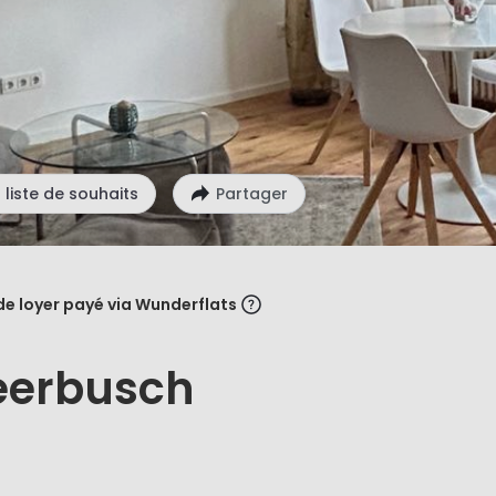
 liste de souhaits
Partager
de loyer payé via Wunderflats
eerbusch