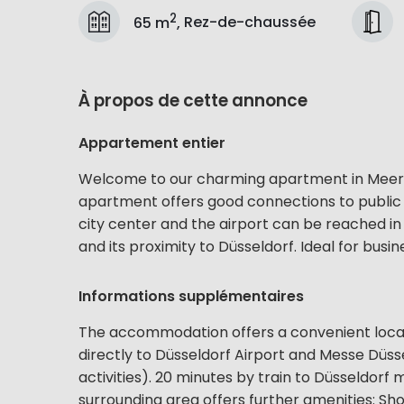
2
65 m
,
Rez-de-chaussée
À propos de cette annonce
Appartement entier
Welcome to our charming apartment in Meerbus
apartment offers good connections to public 
city center and the airport can be reached in
and its proximity to Düsseldorf. Ideal for bus
Informations supplémentaires
The accommodation offers a convenient locati
directly to Düsseldorf Airport and Messe Düssel
activities). 20 minutes by train to Düsseldorf
surrounding area offers further amenities: Sho