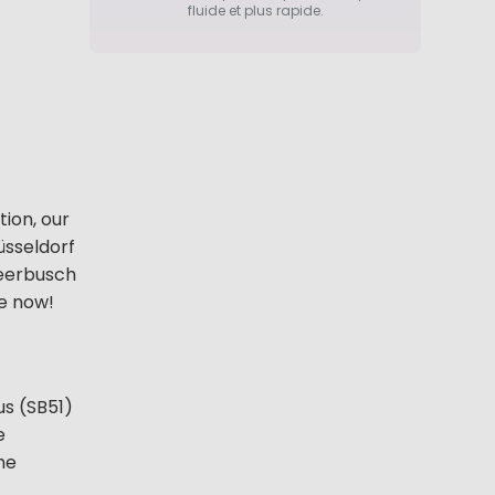
fluide et plus rapide.
ion, our
üsseldorf
Meerbusch
me now!
us (SB51)
e
he