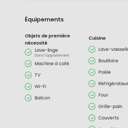
Équipements
Objets de première
Cuisine
nécessité
Lave-vaissell
Lave-linge
Dans l'appartement
Bouilloire
Machine à café
Poêle
TV
Réfrigérateu
Wi-Fi
Four
Balcon
Grille-pain
Couverts