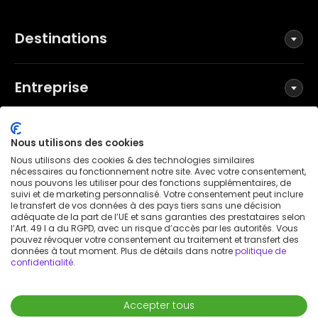
Destinations
Entreprise
Réseaux sociaux
Nous utilisons des cookies
Nous utilisons des cookies & des technologies similaires
nécessaires au fonctionnement notre site. Avec votre consentement,
nous pouvons les utiliser pour des fonctions supplémentaires, de
suivi et de marketing personnalisé. Votre consentement peut inclure
Conditions générales
le transfert de vos données à des pays tiers sans une décision
Politique de confidentialité
adéquate de la part de l’UE et sans garanties des prestataires selon
l’Art. 49 I a du RGPD, avec un risque d’accès par les autorités. Vous
Mentions légales
pouvez révoquer votre consentement au traitement et transfert des
données à tout moment. Plus de détails dans notre
politique de
Avis de brevet
confidentialité
.
Déclaration d'accessibilité
© 2026 Wunderflats GmbH
Accepter tous
450 €
/
mois