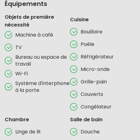
Équipements
Objets de première
Cuisine
nécessité
Bouilloire
Machine à café
Poêle
TV
Réfrigérateur
Bureau ou espace de
travail
Micro-onde
Wi-Fi
Grille-pain
Système d'interphone
à la porte
Couverts
Congélateur
Chambre
Salle de bain
Linge de lit
Douche