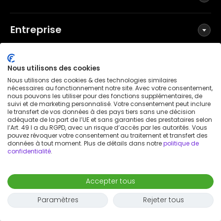
Entreprise
Réseaux sociaux
Nous utilisons des cookies
Nous utilisons des cookies & des technologies similaires
nécessaires au fonctionnement notre site. Avec votre consentement,
nous pouvons les utiliser pour des fonctions supplémentaires, de
suivi et de marketing personnalisé. Votre consentement peut inclure
Conditions générales
le transfert de vos données à des pays tiers sans une décision
Politique de confidentialité
adéquate de la part de l’UE et sans garanties des prestataires selon
l’Art. 49 I a du RGPD, avec un risque d’accès par les autorités. Vous
Mentions légales
pouvez révoquer votre consentement au traitement et transfert des
données à tout moment. Plus de détails dans notre
politique de
Avis de brevet
confidentialité
.
Déclaration d'accessibilité
© 2026 Wunderflats GmbH
Accepter tous
1 100 €
/
mois
Demande de réservation
-
Emménager
Déménager
Paramètres
Rejeter tous
Vous ne serez pas encore facturé