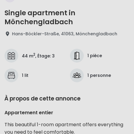
Single apartment in
Mönchengladbach
Hans-Böckler-Straße, 41063, Mönchengladbach
2
1 pièce
44 m
,
Étage
:
3
1 lit
1 personne
À propos de cette annonce
Appartement entier
This beautiful 1-room apartment offers everything
you need to feel comfortable.