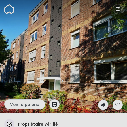
Wunderflats
Voir la galerie
Propriétaire Vérifié