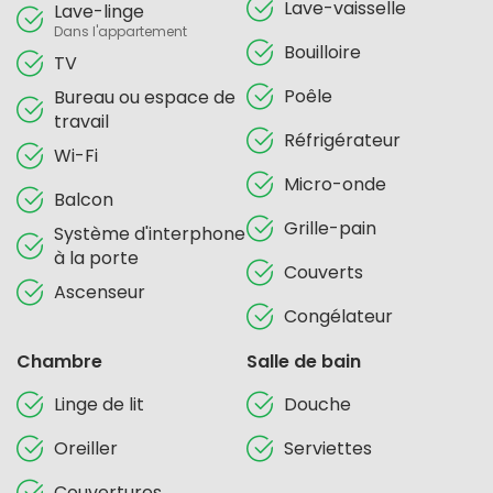
Lave-vaisselle
Lave-linge
Dans l'appartement
Bouilloire
TV
Poêle
Bureau ou espace de
travail
Réfrigérateur
Wi-Fi
Micro-onde
Balcon
Grille-pain
Système d'interphone
à la porte
Couverts
Ascenseur
Congélateur
Chambre
Salle de bain
Linge de lit
Douche
Oreiller
Serviettes
Couvertures