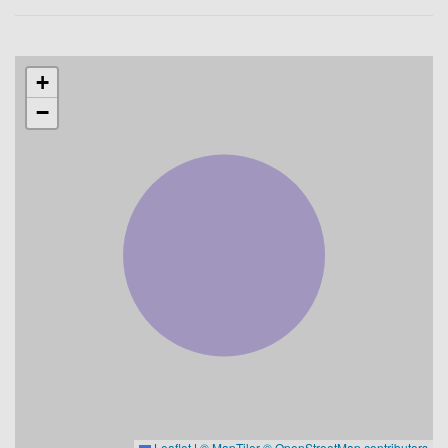
+
−
Leaflet
|
© MapTiler
© OpenStreetMap contributors