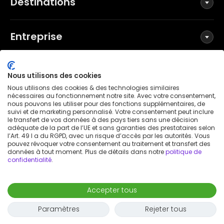
Destinations
Entreprise
Réseaux sociaux
Nous utilisons des cookies
Nous utilisons des cookies & des technologies similaires
nécessaires au fonctionnement notre site. Avec votre consentement,
nous pouvons les utiliser pour des fonctions supplémentaires, de
suivi et de marketing personnalisé. Votre consentement peut inclure
Conditions générales
le transfert de vos données à des pays tiers sans une décision
Politique de confidentialité
adéquate de la part de l’UE et sans garanties des prestataires selon
l’Art. 49 I a du RGPD, avec un risque d’accès par les autorités. Vous
Mentions légales
pouvez révoquer votre consentement au traitement et transfert des
données à tout moment. Plus de détails dans notre
politique de
Avis de brevet
confidentialité
.
Déclaration d'accessibilité
© 2026 Wunderflats GmbH
Accepter tous
1 200 €
/
mois
Demande de réservation
-
août 9
Déménager
Paramètres
Rejeter tous