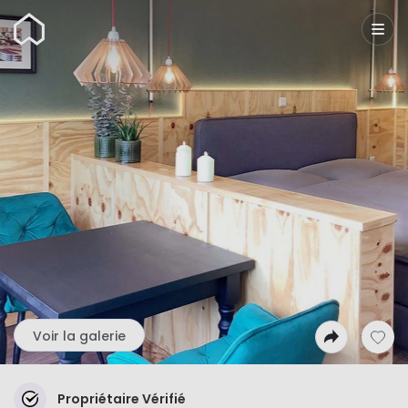
Wunderflats
Voir la galerie
Propriétaire Vérifié