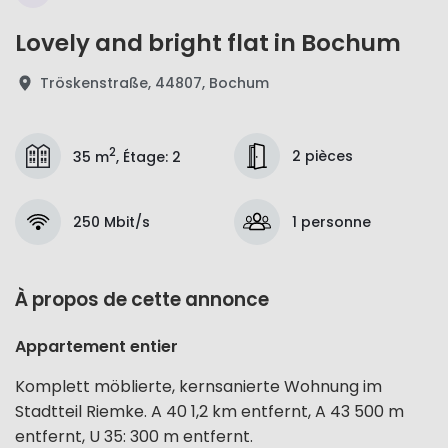
Lovely and bright flat in Bochum
Tröskenstraße, 44807, Bochum
2
2 pièces
35 m
,
Étage
:
2
250 Mbit/s
1 personne
À propos de cette annonce
Appartement entier
Komplett möblierte, kernsanierte Wohnung im
Stadtteil Riemke. A 40 1,2 km entfernt, A 43 500 m
entfernt, U 35: 300 m entfernt.