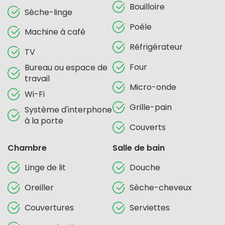
Bouilloire
Sèche-linge
Poêle
Machine à café
Réfrigérateur
TV
Four
Bureau ou espace de
travail
Micro-onde
Wi-Fi
Grille-pain
Système d'interphone
à la porte
Couverts
Chambre
Salle de bain
Linge de lit
Douche
Oreiller
Sèche-cheveux
Couvertures
Serviettes