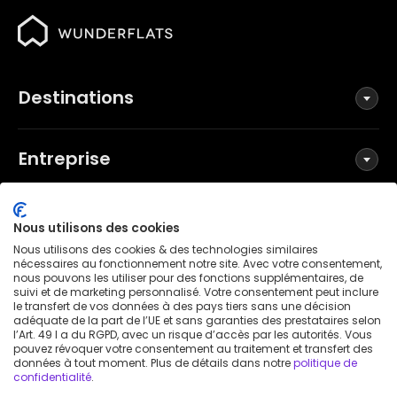
Destinations
Entreprise
Réseaux sociaux
Nous utilisons des cookies
Nous utilisons des cookies & des technologies similaires
nécessaires au fonctionnement notre site. Avec votre consentement,
nous pouvons les utiliser pour des fonctions supplémentaires, de
suivi et de marketing personnalisé. Votre consentement peut inclure
Conditions générales
le transfert de vos données à des pays tiers sans une décision
Politique de confidentialité
adéquate de la part de l’UE et sans garanties des prestataires selon
l’Art. 49 I a du RGPD, avec un risque d’accès par les autorités. Vous
Mentions légales
pouvez révoquer votre consentement au traitement et transfert des
données à tout moment. Plus de détails dans notre
politique de
Avis de brevet
confidentialité
.
Déclaration d'accessibilité