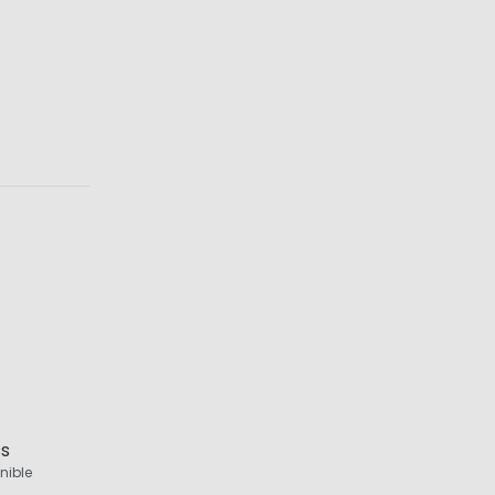
ss
nible