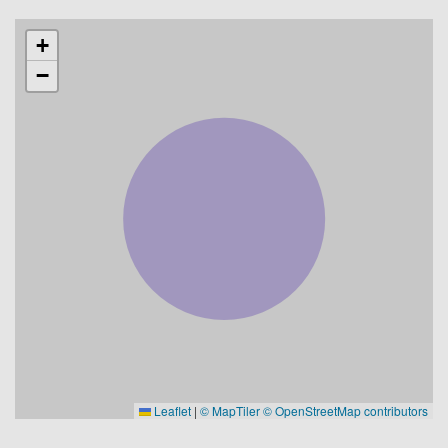
+
−
Leaflet
|
© MapTiler
© OpenStreetMap contributors