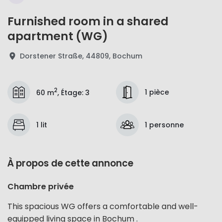
Furnished room in a shared
apartment (WG)
Dorstener Straße, 44809, Bochum
2
1 pièce
60 m
,
Étage
:
3
1 lit
1 personne
À propos de cette annonce
Chambre privée
This spacious WG offers a comfortable and well-
equipped living space in Bochum .