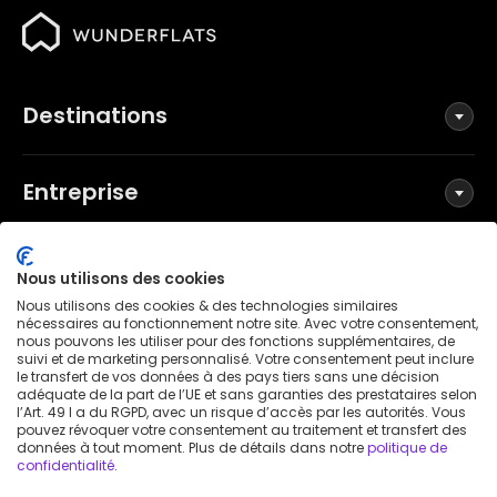
Destinations
Entreprise
Réseaux sociaux
Nous utilisons des cookies
Nous utilisons des cookies & des technologies similaires
nécessaires au fonctionnement notre site. Avec votre consentement,
nous pouvons les utiliser pour des fonctions supplémentaires, de
suivi et de marketing personnalisé. Votre consentement peut inclure
Conditions générales
le transfert de vos données à des pays tiers sans une décision
Politique de confidentialité
adéquate de la part de l’UE et sans garanties des prestataires selon
l’Art. 49 I a du RGPD, avec un risque d’accès par les autorités. Vous
Mentions légales
pouvez révoquer votre consentement au traitement et transfert des
données à tout moment. Plus de détails dans notre
politique de
Avis de brevet
confidentialité
.
Déclaration d'accessibilité