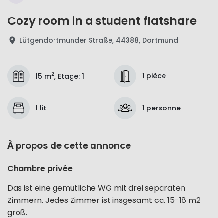
Cozy room in a student flatshare
Lütgendortmunder Straße, 44388, Dortmund
2
1 pièce
15 m
,
Étage
:
1
1 lit
1 personne
À propos de cette annonce
Chambre privée
Das ist eine gemütliche WG mit drei separaten
Zimmern. Jedes Zimmer ist insgesamt ca. 15-18 m2
groß.