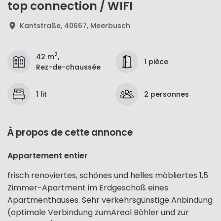
top connection / WIFI
Kantstraße, 40667, Meerbusch
2
42 m
,
1 pièce
Rez-de-chaussée
1 lit
2 personnes
À propos de cette annonce
Appartement entier
frisch renoviertes, schönes und helles möbliertes 1,5
Zimmer-Apartment im Erdgeschoß eines
Apartmenthauses. Sehr verkehrsgünstige Anbindung
(optimale Verbindung zumAreal Böhler und zur