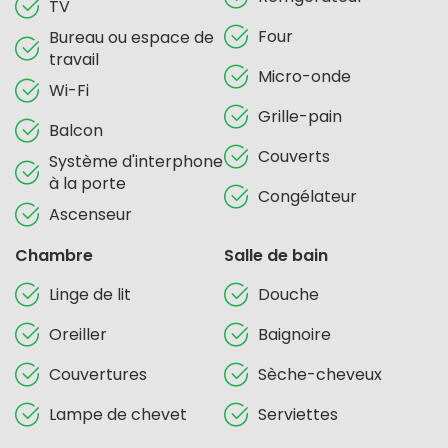
TV
Four
Bureau ou espace de
travail
Micro-onde
Wi-Fi
Grille-pain
Balcon
Couverts
Système d'interphone
à la porte
Congélateur
Ascenseur
Chambre
Salle de bain
Linge de lit
Douche
Oreiller
Baignoire
Couvertures
Sèche-cheveux
Lampe de chevet
Serviettes