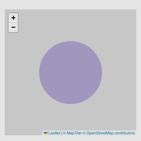
+
−
Leaflet
|
© MapTiler
© OpenStreetMap contributors