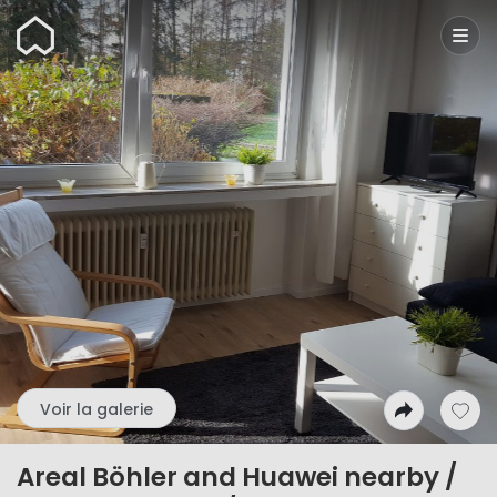
Wunderflats
Voir la galerie
Areal Böhler and Huawei nearby /