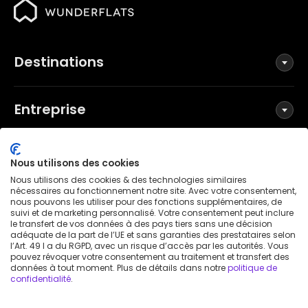
Destinations
Entreprise
Réseaux sociaux
Nous utilisons des cookies
Nous utilisons des cookies & des technologies similaires
nécessaires au fonctionnement notre site. Avec votre consentement,
nous pouvons les utiliser pour des fonctions supplémentaires, de
suivi et de marketing personnalisé. Votre consentement peut inclure
Conditions générales
le transfert de vos données à des pays tiers sans une décision
Politique de confidentialité
adéquate de la part de l’UE et sans garanties des prestataires selon
l’Art. 49 I a du RGPD, avec un risque d’accès par les autorités. Vous
Mentions légales
pouvez révoquer votre consentement au traitement et transfert des
données à tout moment. Plus de détails dans notre
politique de
Avis de brevet
confidentialité
.
Déclaration d'accessibilité