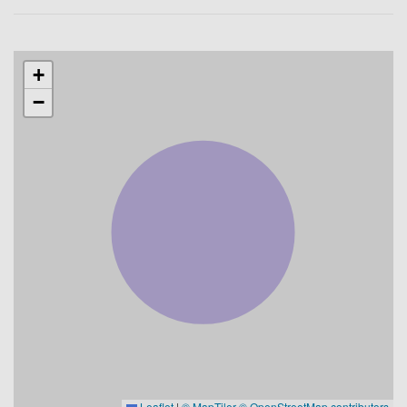
+
−
Leaflet
|
© MapTiler
© OpenStreetMap contributors