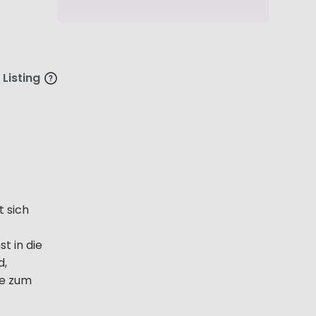
 Listing
t sich
t in die
d,
ie zum