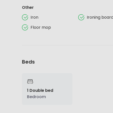
Other
Iron
Ironing boar
Floor mop
Beds
1 Double bed
Bedroom