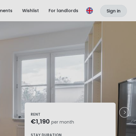
ments
Wishlist
For landlords
Sign in
RENT
€1,190
per month
STAY DURATION