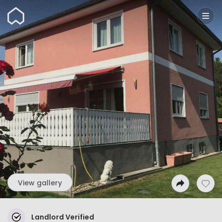
Wunderflats
View gallery
Landlord Verified