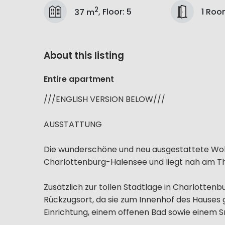
2
1 Roo
37 m
,
Floor
:
5
About this listing
Entire apartment
///ENGLISH VERSION BELOW///
AUSSTATTUNG
Die wunderschöne und neu ausgestattete Wohn
Charlottenburg-Halensee und liegt nah am Th
Zusätzlich zur tollen Stadtlage in Charlotten
Rückzugsort, da sie zum Innenhof des Hauses g
Einrichtung, einem offenen Bad sowie einem S