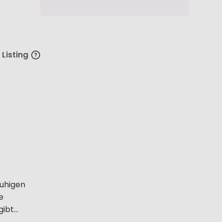
 Listing
ruhigen
e
bt...