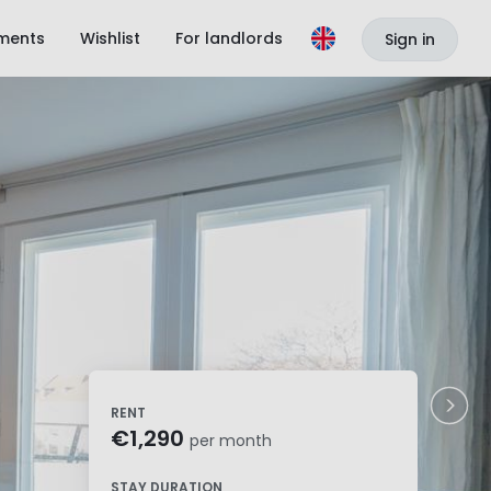
ments
Wishlist
For landlords
Sign in
RENT
€1,290
per month
STAY DURATION