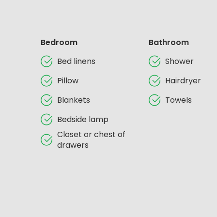
Bedroom
Bathroom
Bed linens
Shower
Pillow
Hairdryer
Blankets
Towels
Bedside lamp
Closet or chest of
drawers