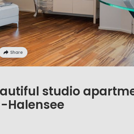
Share
utiful studio apartm
g-Halensee