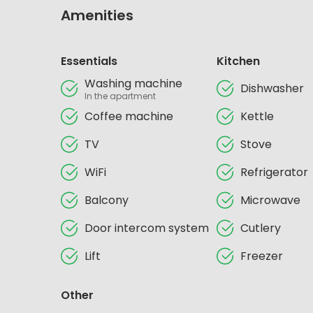
Amenities
Essentials
Kitchen
Washing machine
Dishwasher
In the apartment
Coffee machine
Kettle
TV
Stove
WiFi
Refrigerator
Balcony
Microwave
Door intercom system
Cutlery
Lift
Freezer
Other