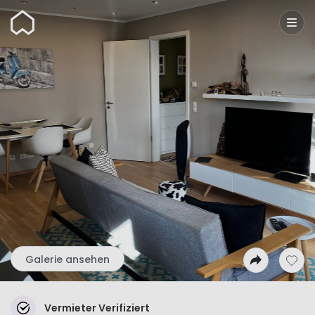
Wunderflats
Galerie ansehen
Vermieter Verifiziert