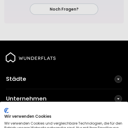
Noch Fragen?
Städte
Unternehmen
Wir verwenden Cookies
Social Media
Wir verwenden Cookies und vergleichbare Technologien, die für den
Betrieb unserer Webseite notwendig sind. Nur mit Ihrer Einwilligung