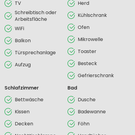
TV
Herd
Schreibtisch oder
Kühlschrank
Arbeitsfläche
Ofen
WiFi
Mikrowelle
Balkon
Toaster
Türsprechanlage
Besteck
Aufzug
Gefrierschrank
Schlafzimmer
Bad
Bettwäsche
Dusche
Kissen
Badewanne
Decken
Föhn