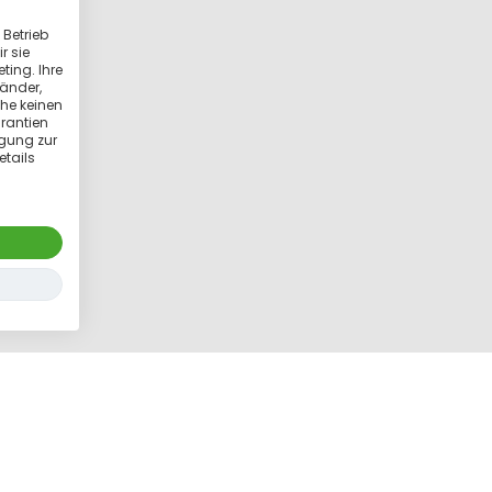
 Betrieb
r sie
ting. Ihre
länder,
he keinen
rantien
igung zur
etails