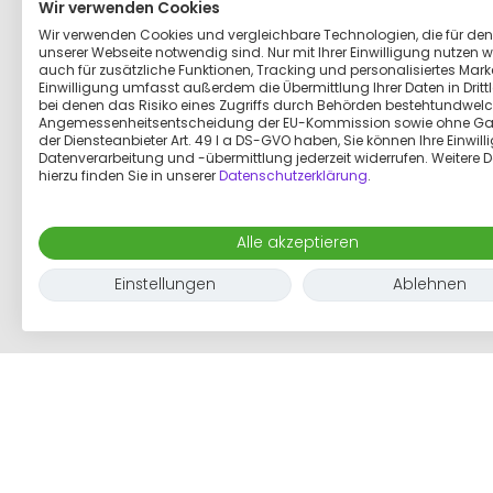
Wir verwenden Cookies
Wir verwenden Cookies und vergleichbare Technologien, die für den
unserer Webseite notwendig sind. Nur mit Ihrer Einwilligung nutzen wi
auch für zusätzliche Funktionen, Tracking und personalisiertes Marke
Einwilligung umfasst außerdem die Übermittlung Ihrer Daten in Dritt
bei denen das Risiko eines Zugriffs durch Behörden bestehtundwelc
Angemessenheitsentscheidung der EU-Kommission sowie ohne Ga
der Diensteanbieter Art. 49 I a DS-GVO haben, Sie können Ihre Einwill
Datenverarbeitung und -übermittlung jederzeit widerrufen. Weitere D
hierzu finden Sie in unserer
Datenschutzerklärung
.
Alle akzeptieren
Einstellungen
Ablehnen