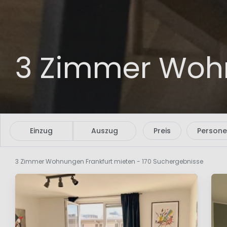
3 Zimmer Wohn
Einzug
Auszug
Preis
Person
3 Zimmer Wohnungen Frankfurt mieten
- 170 Suchergebnisse