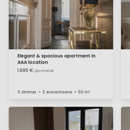
Elegant & spacious apartment in
AAA location
1.695 €
pro monat
3 zimmer
2 erwachsene
50
m²