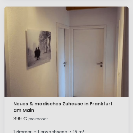
Neues & modisches Zuhause in Frankfurt
am Main
899 €
pro monat
1 zimmer
1 erwachsene
15
m²