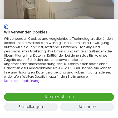
Wir verwenden Cookies
Wir verwenden Cookies und vergleichbare Technologien, die für den
Betrieb unserer Webseite notwendig sind. Nur mit Ihrer Einwilligung
nutzen wir sie auch für zusätzliche Funktionen, Tracking und
personalisiertes Marketing. Ihre Einwilligung umfasst außerdem die
Fantastisches Zimmer in Frankfurt
Übermittlung Ihrer Daten in Drittländer, bei denen das Risiko eines
Zugriffs durch Behörden bestehtundwelche keinen
Westend Nord
Angemessenheitsentscheidung der EU-Kommission sowie ohne
899 €
Garantien der Diensteanbieter Art. 49 I a DS-GVO haben, Sie können
pro monat
Ihre Einwilligung zur Datenverarbeitung und -übermittlung jederzeit
widerrufen. Weitere Details hierzu finden Sie in unserer
1 zimmer
1 erwachsene
15
m²
Datenschutzerklärung
.
Alle akzeptieren
Einstellungen
Ablehnen