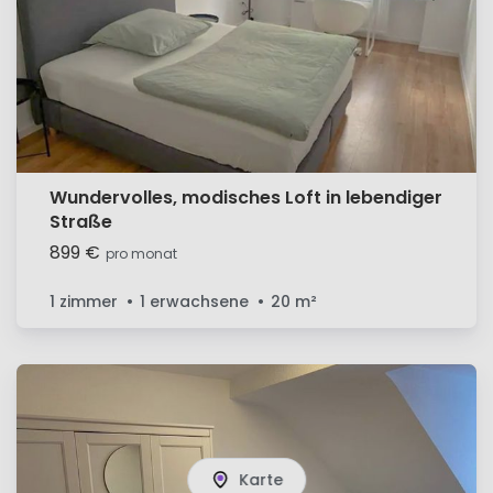
Wundervolles, modisches Loft in lebendiger
Straße
899 €
pro monat
1 zimmer
1 erwachsene
20
m²
Karte