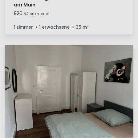
am Main
920 €
pro monat
1 zimmer
1 erwachsene
35
m²