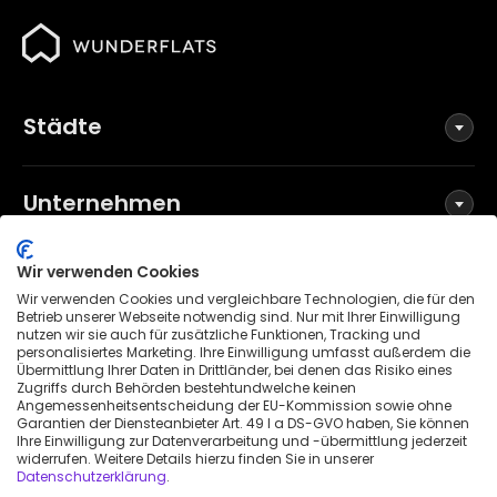
Städte
Unternehmen
Wir verwenden Cookies
Social Media
Wir verwenden Cookies und vergleichbare Technologien, die für den
Betrieb unserer Webseite notwendig sind. Nur mit Ihrer Einwilligung
nutzen wir sie auch für zusätzliche Funktionen, Tracking und
personalisiertes Marketing. Ihre Einwilligung umfasst außerdem die
Übermittlung Ihrer Daten in Drittländer, bei denen das Risiko eines
Allgemeine Geschäftsbedingungen
Zugriffs durch Behörden bestehtundwelche keinen
Datenschutzerklärung
Angemessenheitsentscheidung der EU-Kommission sowie ohne
Garantien der Diensteanbieter Art. 49 I a DS-GVO haben, Sie können
Impressum
Ihre Einwilligung zur Datenverarbeitung und -übermittlung jederzeit
widerrufen. Weitere Details hierzu finden Sie in unserer
Patenthinweis
Datenschutzerklärung
.