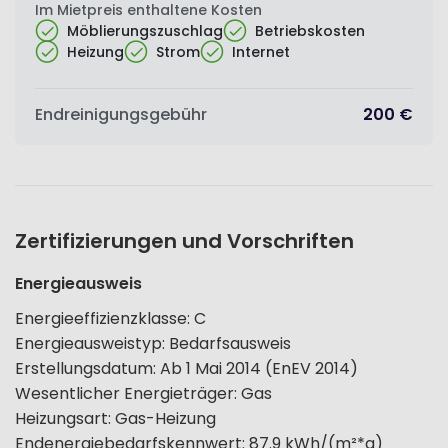
Im Mietpreis enthaltene Kosten
Möblierungszuschlag
Betriebskosten
Heizung
Strom
Internet
Endreinigungsgebühr
200 €
Zertifizierungen und Vorschriften
Energieausweis
Energieeffizienzklasse
:
C
Energieausweistyp
:
Bedarfsausweis
Erstellungsdatum
:
Ab 1 Mai 2014 (EnEV 2014)
Wesentlicher Energieträger
:
Gas
Heizungsart
:
Gas-Heizung
Endenergiebedarfskennwert
:
87.9
kWh/(m²*a)