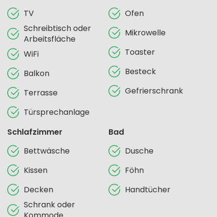
TV
Ofen
Schreibtisch oder
Mikrowelle
Arbeitsfläche
Toaster
WiFi
Besteck
Balkon
Gefrierschrank
Terrasse
Türsprechanlage
Schlafzimmer
Bad
Bettwäsche
Dusche
Kissen
Föhn
Decken
Handtücher
Schrank oder
Kommode