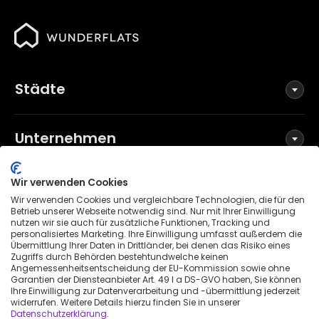
Städte
Unternehmen
Wir verwenden Cookies
Social Media
Wir verwenden Cookies und vergleichbare Technologien, die für den
Betrieb unserer Webseite notwendig sind. Nur mit Ihrer Einwilligung
nutzen wir sie auch für zusätzliche Funktionen, Tracking und
personalisiertes Marketing. Ihre Einwilligung umfasst außerdem die
Übermittlung Ihrer Daten in Drittländer, bei denen das Risiko eines
Allgemeine Geschäftsbedingungen
Zugriffs durch Behörden bestehtundwelche keinen
Datenschutzerklärung
Angemessenheitsentscheidung der EU-Kommission sowie ohne
Garantien der Diensteanbieter Art. 49 I a DS-GVO haben, Sie können
Impressum
Ihre Einwilligung zur Datenverarbeitung und -übermittlung jederzeit
widerrufen. Weitere Details hierzu finden Sie in unserer
Patenthinweis
Datenschutzerklärung
.