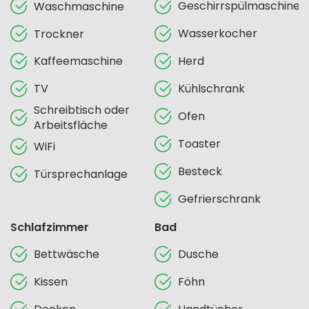
Geschirrspülmaschine
Waschmaschine
Wasserkocher
Trockner
Kaffeemaschine
Herd
TV
Kühlschrank
Schreibtisch oder
Ofen
Arbeitsfläche
Toaster
WiFi
Besteck
Türsprechanlage
Gefrierschrank
Schlafzimmer
Bad
Bettwäsche
Dusche
Kissen
Föhn