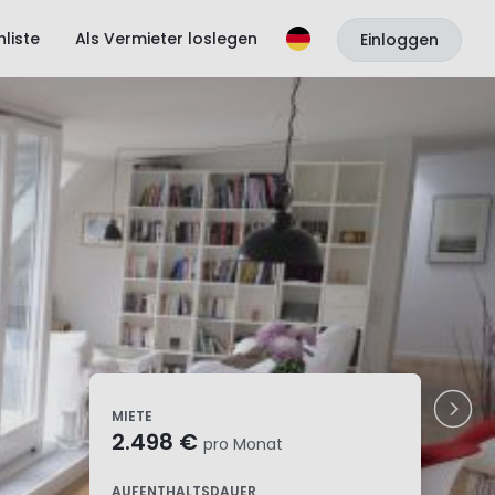
liste
Als Vermieter loslegen
Einloggen
MIETE
2.498 €
pro Monat
AUFENTHALTSDAUER