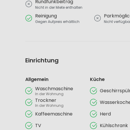
Rundfunkbeitrag
Nicht in der Miete enthalten
Reinigung
Parkmöglic
Gegen Aufpreis erhältlich
Nicht verfügba
Einrichtung
Allgemein
Küche
Waschmaschine
Geschirrspü
In der Wohnung
Trockner
Wasserkoch
In der Wohnung
Kaffeemaschine
Herd
TV
Kühlschrank