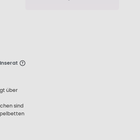
 Inserat
gt über
üchen sind
ppelbetten