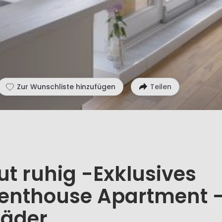
Zur Wunschliste hinzufügen
Teilen
t ruhig -Exklusives
Penthouse Apartment 
Bäder