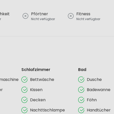
hkeit
Pförtner
Fitness
r
Nicht verfügbar
Nicht verfügbar
Schlafzimmer
Bad
lmaschine
Bettwäsche
Dusche
er
Kissen
Badewanne
Decken
Föhn
Nachttischlampe
Handtücher