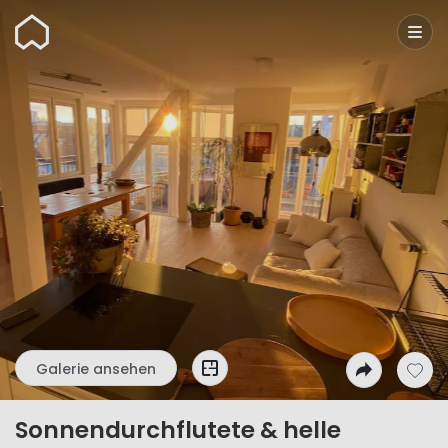
Wunderflats
Galerie ansehen
Sonnendurchflutete & helle