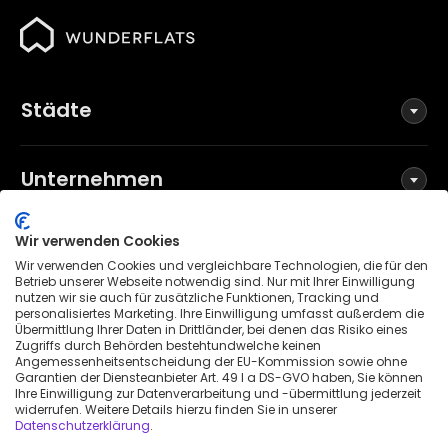
Städte
Unternehmen
Wir verwenden Cookies
Social Media
Wir verwenden Cookies und vergleichbare Technologien, die für den
Betrieb unserer Webseite notwendig sind. Nur mit Ihrer Einwilligung
nutzen wir sie auch für zusätzliche Funktionen, Tracking und
personalisiertes Marketing. Ihre Einwilligung umfasst außerdem die
Übermittlung Ihrer Daten in Drittländer, bei denen das Risiko eines
Allgemeine Geschäftsbedingungen
Zugriffs durch Behörden bestehtundwelche keinen
Datenschutzerklärung
Angemessenheitsentscheidung der EU-Kommission sowie ohne
Garantien der Diensteanbieter Art. 49 I a DS-GVO haben, Sie können
Impressum
Ihre Einwilligung zur Datenverarbeitung und -übermittlung jederzeit
widerrufen. Weitere Details hierzu finden Sie in unserer
Patenthinweis
Datenschutzerklärung
.
Erklärung zur Barrierefreiheit