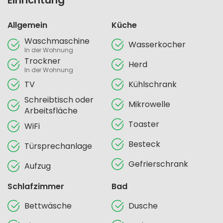
Einrichtung
Allgemein
Küche
Waschmaschine
Wasserkocher
In der Wohnung
Trockner
Herd
In der Wohnung
TV
Kühlschrank
Schreibtisch oder
Mikrowelle
Arbeitsfläche
Toaster
WiFi
Besteck
Türsprechanlage
Gefrierschrank
Aufzug
Schlafzimmer
Bad
Bettwäsche
Dusche