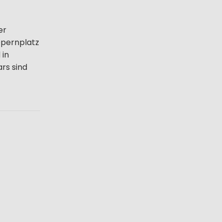
er
Opernplatz
 in
ars sind