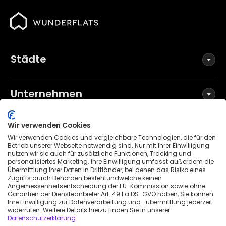
Städte
Unternehmen
Wir verwenden Cookies
Social Media
Wir verwenden Cookies und vergleichbare Technologien, die für den
Betrieb unserer Webseite notwendig sind. Nur mit Ihrer Einwilligung
nutzen wir sie auch für zusätzliche Funktionen, Tracking und
personalisiertes Marketing. Ihre Einwilligung umfasst außerdem die
Übermittlung Ihrer Daten in Drittländer, bei denen das Risiko eines
Allgemeine Geschäftsbedingungen
Zugriffs durch Behörden bestehtundwelche keinen
Datenschutzerklärung
Angemessenheitsentscheidung der EU-Kommission sowie ohne
Garantien der Diensteanbieter Art. 49 I a DS-GVO haben, Sie können
Impressum
Ihre Einwilligung zur Datenverarbeitung und -übermittlung jederzeit
widerrufen. Weitere Details hierzu finden Sie in unserer
Patenthinweis
Datenschutzerklärung
.