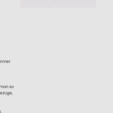
ommer
 man so
Bezüge,
..