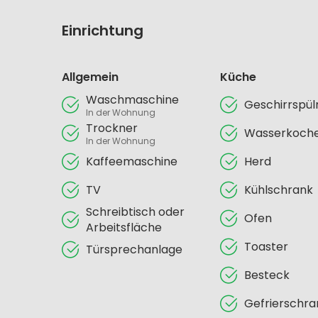
Einrichtung
Allgemein
Küche
Waschmaschine
Geschirrspü
In der Wohnung
Trockner
Wasserkoch
In der Wohnung
Kaffeemaschine
Herd
TV
Kühlschrank
Schreibtisch oder
Ofen
Arbeitsfläche
Toaster
Türsprechanlage
Besteck
Gefrierschra