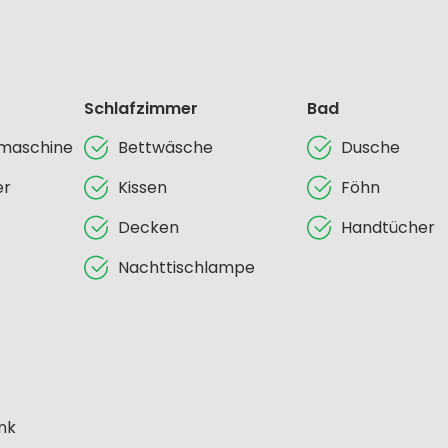
Schlafzimmer
Bad
lmaschine
Bettwäsche
Dusche
er
Kissen
Föhn
Decken
Handtücher
Nachttischlampe
nk