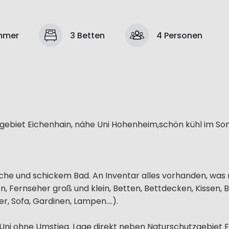
mmer
3 Betten
4 Personen
gebiet Eichenhain, nähe Uni Hohenheim,schön kühl im S
e und schickem Bad. An Inventar alles vorhanden, was
n, Fernseher groß und klein, Betten, Bettdecken, Kissen, 
r, Sofa, Gardinen, Lampen....).
 Uni ohne Umstieg. Lage direkt neben Naturschutzgebiet Ei.