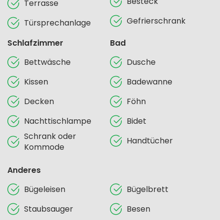
Besteck
Terrasse
Gefrierschrank
Türsprechanlage
Schlafzimmer
Bad
Bettwäsche
Dusche
Kissen
Badewanne
Decken
Föhn
Nachttischlampe
Bidet
Schrank oder
Handtücher
Kommode
Anderes
Bügeleisen
Bügelbrett
Staubsauger
Besen