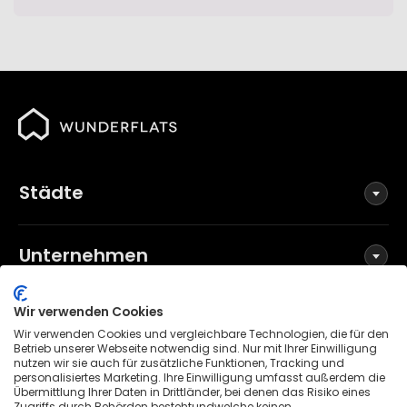
Städte
Unternehmen
Wir verwenden Cookies
Social Media
Wir verwenden Cookies und vergleichbare Technologien, die für den
Betrieb unserer Webseite notwendig sind. Nur mit Ihrer Einwilligung
nutzen wir sie auch für zusätzliche Funktionen, Tracking und
personalisiertes Marketing. Ihre Einwilligung umfasst außerdem die
Übermittlung Ihrer Daten in Drittländer, bei denen das Risiko eines
Allgemeine Geschäftsbedingungen
Zugriffs durch Behörden bestehtundwelche keinen