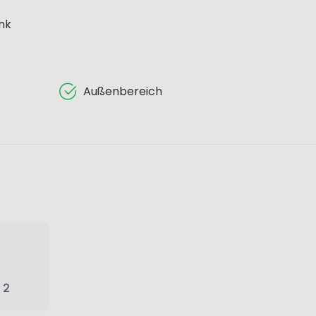
nk
Außenbereich
 2