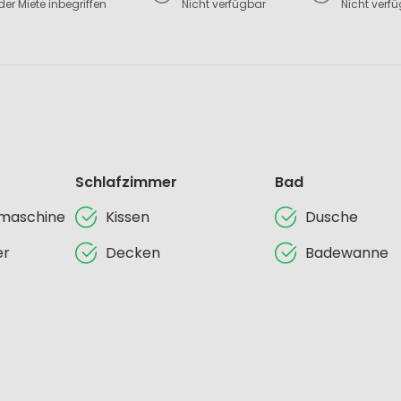
er Miete inbegriffen
Nicht verfügbar
Nicht verf
Schlafzimmer
Bad
lmaschine
Kissen
Dusche
er
Decken
Badewanne