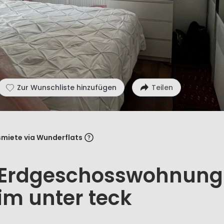
Zur Wunschliste hinzufügen
Teilen
miete via Wunderflats
 Erdgeschosswohnung
im unter teck