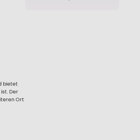
 bietet
st. Der
iteren Ort