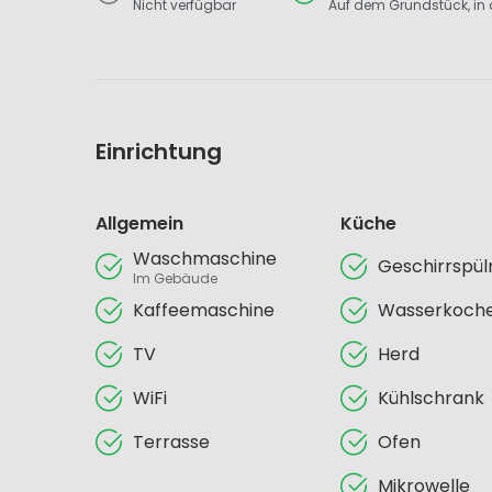
Nicht verfügbar
Auf dem Grundstück, in d
Einrichtung
Allgemein
Küche
Waschmaschine
Geschirrspü
Im Gebäude
Kaffeemaschine
Wasserkoch
TV
Herd
WiFi
Kühlschrank
Terrasse
Ofen
Mikrowelle