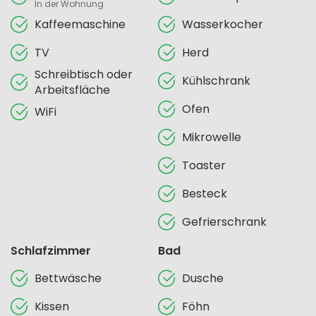
In der Wohnung
Kaffeemaschine
Wasserkocher
TV
Herd
Schreibtisch oder
Kühlschrank
Arbeitsfläche
Ofen
WiFi
Mikrowelle
Toaster
Besteck
Gefrierschrank
Schlafzimmer
Bad
Bettwäsche
Dusche
Kissen
Föhn