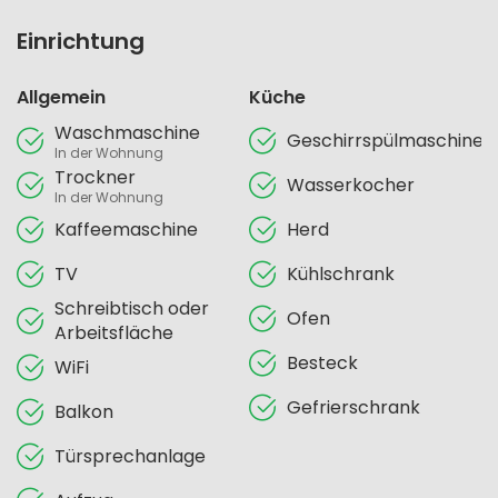
Einrichtung
Allgemein
Küche
Waschmaschine
Geschirrspülmaschine
In der Wohnung
Trockner
Wasserkocher
In der Wohnung
Kaffeemaschine
Herd
TV
Kühlschrank
Schreibtisch oder
Ofen
Arbeitsfläche
Besteck
WiFi
Gefrierschrank
Balkon
Türsprechanlage