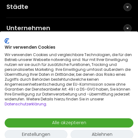
Städte
Unternehmen
Wir verwenden Cookies
Social Media
Wir verwenden Cookies und vergleichbare Technologien, die für den
Betrieb unserer Webseite notwendig sind. Nur mit Ihrer Einwilligung
nutzen wir sie auch für zusätzliche Funktionen, Tracking und
personalisiertes Marketing. Ihre Einwilligung umfasst außerdem die
Übermittlung Ihrer Daten in Drittländer, bei denen das Risiko eines
Allgemeine Geschäftsbedingungen
Zugriffs durch Behörden bestehtundwelche keinen
Datenschutzerklärung
Angemessenheitsentscheidung der EU-Kommission sowie ohne
Garantien der Diensteanbieter Art. 49 I a DS-GVO haben, Sie können
Impressum
Ihre Einwilligung zur Datenverarbeitung und -übermittlung jederzeit
widerrufen. Weitere Details hierzu finden Sie in unserer
Patenthinweis
Datenschutzerklärung
.
Erklärung zur Barrierefreiheit
© 2026 Wunderflats GmbH
Alle akzeptieren
2.790 €
/
Monat
Anfrage
-
Einzug
Auszug
Einstellungen
Ablehnen