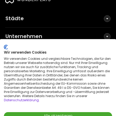
Städte
Unternehmen
Wir verwenden Cookies
Social Media
Wir verwenden Cookies und vergleichbare Technologien, die für den
Betrieb unserer Webseite notwendig sind. Nur mit Ihrer Einwilligung
nutzen wir sie auch für zusätzliche Funktionen, Tracking und
personalisiertes Marketing. Ihre Einwilligung umfasst außerdem die
Übermittlung Ihrer Daten in Drittländer, bei denen das Risiko eines
Allgemeine Geschäftsbedingungen
Zugriffs durch Behörden bestehtundwelche keinen
Datenschutzerklärung
Angemessenheitsentscheidung der EU-Kommission sowie ohne
Garantien der Diensteanbieter Art. 49 I a DS-GVO haben, Sie können
Impressum
Ihre Einwilligung zur Datenverarbeitung und -übermittlung jederzeit
widerrufen. Weitere Details hierzu finden Sie in unserer
Patenthinweis
Datenschutzerklärung
.
Erklärung zur Barrierefreiheit
© 2026 Wunderflats GmbH
Alle akzeptieren