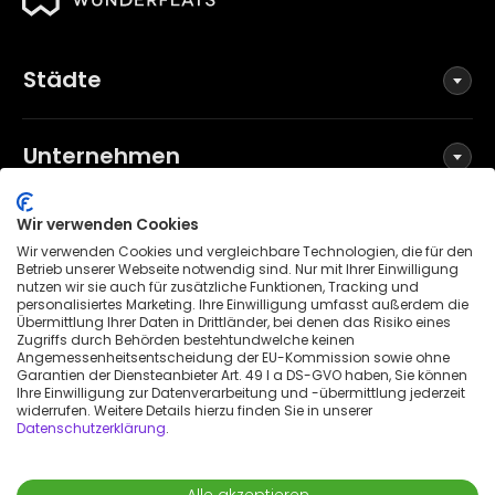
Städte
Unternehmen
Wir verwenden Cookies
Social Media
Wir verwenden Cookies und vergleichbare Technologien, die für den
Betrieb unserer Webseite notwendig sind. Nur mit Ihrer Einwilligung
nutzen wir sie auch für zusätzliche Funktionen, Tracking und
personalisiertes Marketing. Ihre Einwilligung umfasst außerdem die
Übermittlung Ihrer Daten in Drittländer, bei denen das Risiko eines
Allgemeine Geschäftsbedingungen
Zugriffs durch Behörden bestehtundwelche keinen
Datenschutzerklärung
Angemessenheitsentscheidung der EU-Kommission sowie ohne
Garantien der Diensteanbieter Art. 49 I a DS-GVO haben, Sie können
Impressum
Ihre Einwilligung zur Datenverarbeitung und -übermittlung jederzeit
widerrufen. Weitere Details hierzu finden Sie in unserer
Patenthinweis
Datenschutzerklärung
.
Erklärung zur Barrierefreiheit
© 2026 Wunderflats GmbH