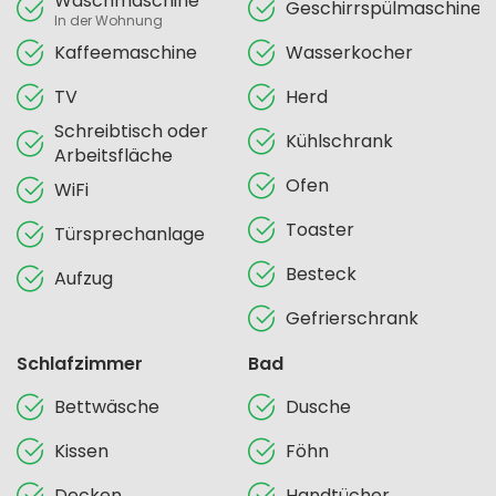
Waschmaschine
Geschirrspülmaschine
In der Wohnung
Kaffeemaschine
Wasserkocher
TV
Herd
Schreibtisch oder
Kühlschrank
Arbeitsfläche
Ofen
WiFi
Toaster
Türsprechanlage
Besteck
Aufzug
Gefrierschrank
Schlafzimmer
Bad
Bettwäsche
Dusche
Kissen
Föhn
Decken
Handtücher