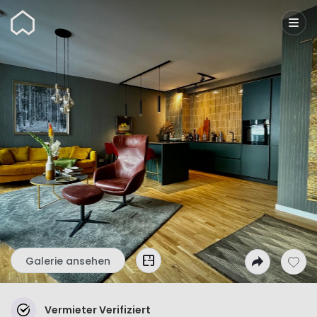
Wunderflats
Galerie ansehen
Vermieter Verifiziert