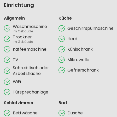
Einrichtung
Allgemein
Küche
Waschmaschine
Geschirrspülmaschine
Im Gebäude
Trockner
Herd
Im Gebäude
Kaffeemaschine
Kühlschrank
TV
Mikrowelle
Schreibtisch oder
Gefrierschrank
Arbeitsfläche
WiFi
Türsprechanlage
Schlafzimmer
Bad
Bettwäsche
Dusche