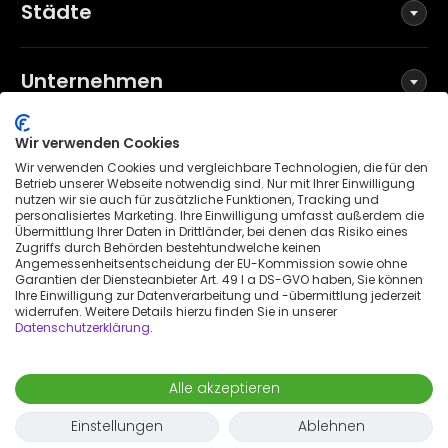
Städte
Unternehmen
Wir verwenden Cookies
Social Media
Wir verwenden Cookies und vergleichbare Technologien, die für den
Betrieb unserer Webseite notwendig sind. Nur mit Ihrer Einwilligung
nutzen wir sie auch für zusätzliche Funktionen, Tracking und
personalisiertes Marketing. Ihre Einwilligung umfasst außerdem die
Übermittlung Ihrer Daten in Drittländer, bei denen das Risiko eines
Allgemeine Geschäftsbedingungen
Zugriffs durch Behörden bestehtundwelche keinen
Datenschutzerklärung
Angemessenheitsentscheidung der EU-Kommission sowie ohne
Garantien der Diensteanbieter Art. 49 I a DS-GVO haben, Sie können
Impressum
Ihre Einwilligung zur Datenverarbeitung und -übermittlung jederzeit
widerrufen. Weitere Details hierzu finden Sie in unserer
Patenthinweis
Datenschutzerklärung
.
Erklärung zur Barrierefreiheit
© 2026 Wunderflats GmbH
Alle akzeptieren
925 €
/
Monat
Anfrage
-
Einzug
Auszug
Einstellungen
Ablehnen