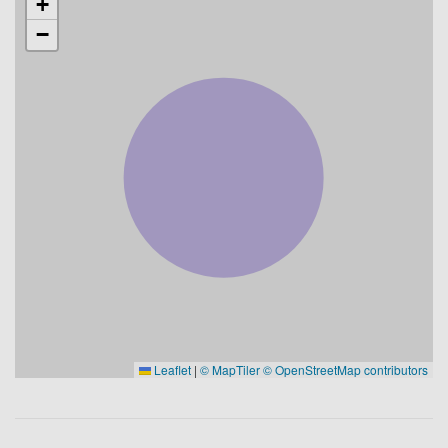
+
−
Leaflet
|
© MapTiler
© OpenStreetMap contributors