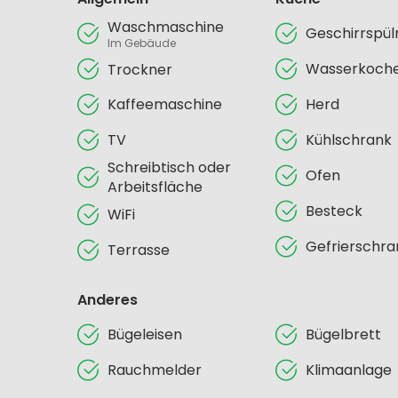
Waschmaschine
Geschirrspü
Im Gebäude
Wasserkoch
Trockner
Kaffeemaschine
Herd
TV
Kühlschrank
Schreibtisch oder
Ofen
Arbeitsfläche
Besteck
WiFi
Gefrierschra
Terrasse
Anderes
Bügeleisen
Bügelbrett
Rauchmelder
Klimaanlage