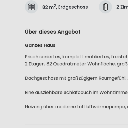
2
2 Zi
82 m
,
Erdgeschoss
Über dieses Angebot
Ganzes Haus
Frisch saniertes, komplett möbliertes, freist
2 Etagen, 82 Quadratmeter Wohnfläche, groß
Dachgeschoss mit großzügigem Raumgefühl. Ar
Eine ausziehbare Schlafcouch im Wohnzimmer b
Heizung über moderne Luftluftwärmepumpe, d