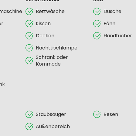
lmaschine
Bettwäsche
Dusche
er
Kissen
Föhn
Decken
Handtücher
Nachttischlampe
Schrank oder
Kommode
nk
Staubsauger
Besen
Außenbereich