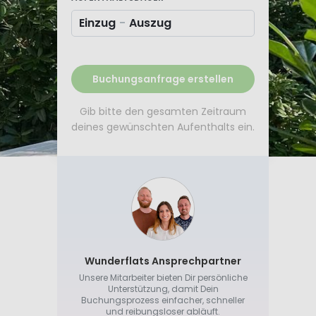
Einzug
-
Auszug
Buchungsanfrage erstellen
Gib bitte den gesamten Zeitraum
deines gewünschten Aufenthalts ein.
Wunderflats Ansprechpartner
Unsere Mitarbeiter bieten Dir persönliche
Unterstützung, damit Dein
Buchungsprozess einfacher, schneller
und reibungsloser abläuft.