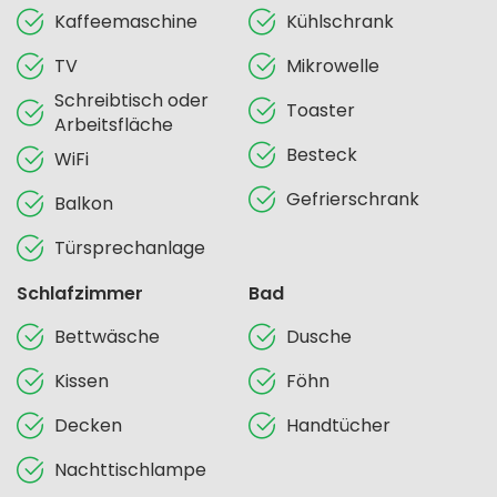
Kaffeemaschine
Kühlschrank
TV
Mikrowelle
Schreibtisch oder
Toaster
Arbeitsfläche
Besteck
WiFi
Gefrierschrank
Balkon
Türsprechanlage
Schlafzimmer
Bad
Bettwäsche
Dusche
Kissen
Föhn
Decken
Handtücher
Nachttischlampe