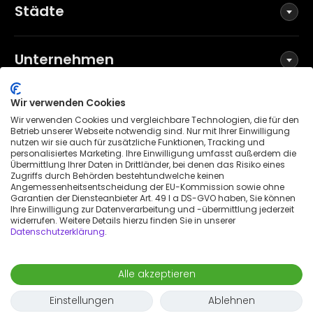
Städte
Unternehmen
Wir verwenden Cookies
Social Media
Wir verwenden Cookies und vergleichbare Technologien, die für den
Betrieb unserer Webseite notwendig sind. Nur mit Ihrer Einwilligung
nutzen wir sie auch für zusätzliche Funktionen, Tracking und
personalisiertes Marketing. Ihre Einwilligung umfasst außerdem die
Übermittlung Ihrer Daten in Drittländer, bei denen das Risiko eines
Allgemeine Geschäftsbedingungen
Zugriffs durch Behörden bestehtundwelche keinen
Datenschutzerklärung
Angemessenheitsentscheidung der EU-Kommission sowie ohne
Garantien der Diensteanbieter Art. 49 I a DS-GVO haben, Sie können
Impressum
Ihre Einwilligung zur Datenverarbeitung und -übermittlung jederzeit
widerrufen. Weitere Details hierzu finden Sie in unserer
Patenthinweis
Datenschutzerklärung
.
Erklärung zur Barrierefreiheit
© 2026 Wunderflats GmbH
Alle akzeptieren
1.700 €
/
Monat
Anfrage
-
Aug. 7
Auszug
Einstellungen
Ablehnen