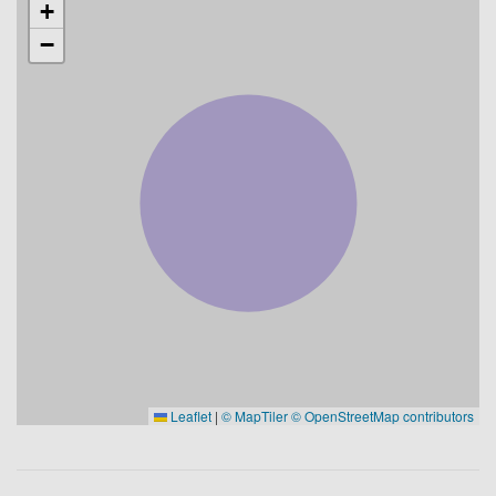
+
−
Leaflet
|
© MapTiler
© OpenStreetMap contributors