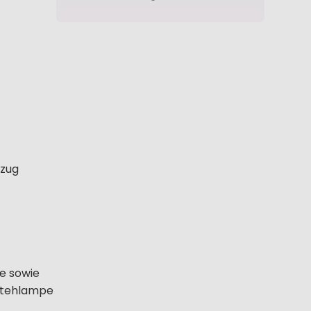
nzug
he sowie
 Stehlampe