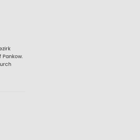
ezirk
f Pankow.
durch