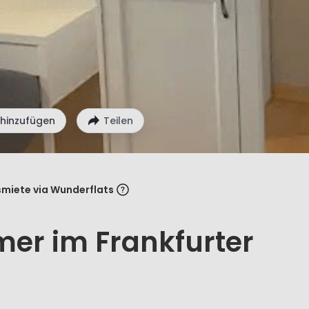
 hinzufügen
Teilen
miete via Wunderflats
er im Frankfurter