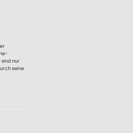
er
the-
sind nur
durch seine