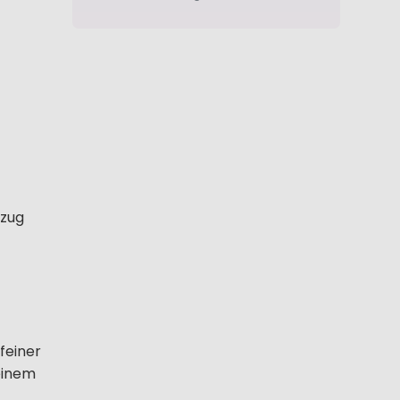
nzug
feiner
einem