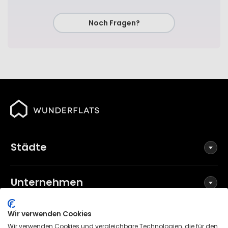
Noch Fragen?
Städte
Unternehmen
Wir verwenden Cookies
Social Media
Wir verwenden Cookies und vergleichbare Technologien, die für den