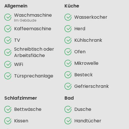
Allgemein
Küche
Waschmaschine
Wasserkocher
Im Gebäude
Kaffeemaschine
Herd
TV
Kühlschrank
Schreibtisch oder
Ofen
Arbeitsfläche
Mikrowelle
WiFi
Besteck
Türsprechanlage
Gefrierschrank
Schlafzimmer
Bad
Bettwäsche
Dusche
Kissen
Handtücher