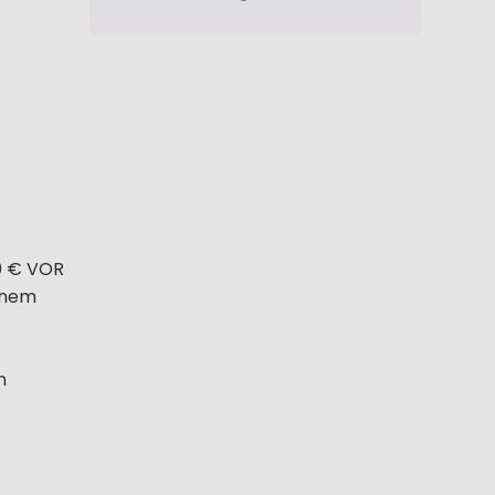
80 € VOR
einem
n