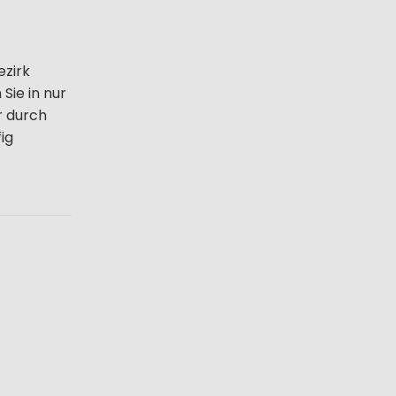
ezirk
Sie in nur
r durch
ig