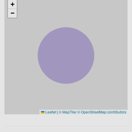
+
−
Leaflet
|
© MapTiler
© OpenStreetMap contributors