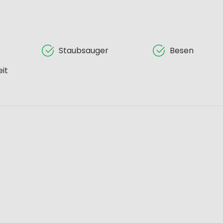
Staubsauger
Besen
eit