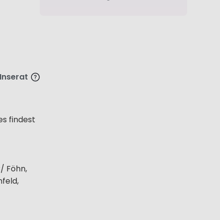
 Inserat
es findest
/ Föhn,
feld,