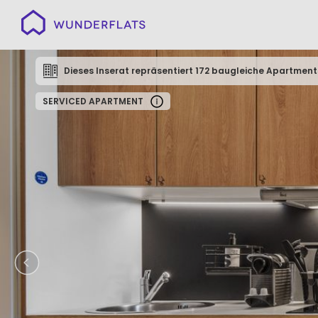
Wunderflats
Dieses Inserat repräsentiert 172 baugleiche Apartment
SERVICED APARTMENT