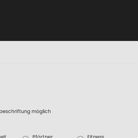
lbeschriftung möglich
eit
Pförtner
Fitness