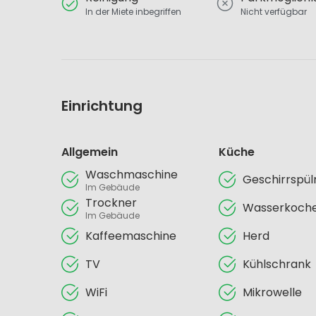
In der Miete inbegriffen
Nicht verfügbar
Einrichtung
Allgemein
Küche
Waschmaschine
Geschirrspü
Im Gebäude
Trockner
Wasserkoch
Im Gebäude
Kaffeemaschine
Herd
TV
Kühlschrank
WiFi
Mikrowelle